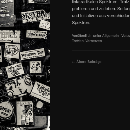
linksradikalen Spektrum. Trotz 
probieren und zu leben. So fung
und Initiativen aus verschieden
Spektren.
Veröffentlicht unter
Allgemein
|
Versc
Treffen
,
Vernetzen
Beitragsnavigation
←
Ältere Beiträge