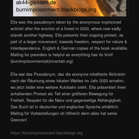
Ella was the pseudonym taken by the anonymous imprisoned
activist after the eviction of a forest in 2020, where now sadly
stands another highway. Ella presents their ongoing protest, as
part of a larger movement, towards freedom, respect for nature &
interdependence. English & German copies of the book available.
Mailing for preorders is helpful as everything has its limit!
(burnimprisonment(at)inventati.org)
Ella war das Pseudonym, das die anonyme inhaftierte Aktivistin
nach der Räumung eines lokalen Waldes im Jahr 2020 annahm,
wo jetzt leider eine weitere Autobahn steht. Ella präsentiert ihren
anhaltenden Protest als Teil einer größeren Bewegung für
Freiheit, Respekt für die Natur und gegenseitige Abhängigkeit.
Das Buch ist in deutscher und englischer Sprache erhältlich.
Mailing für Vorbestellungen ist hilfreich denn alles hat seine
Grenzen!
https://burnimprisonment.blackblogs.org