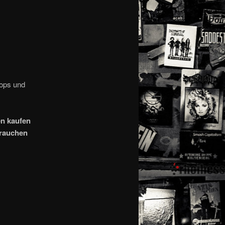
hops und
n kaufen
brauchen