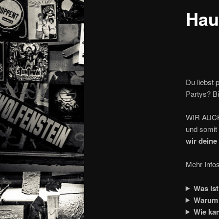
Hau
Du liebst 
Partys? Bi
WIR AUCH!
und somit 
wir deine
Mehr Infos
Was is
Warum 
Wie ka