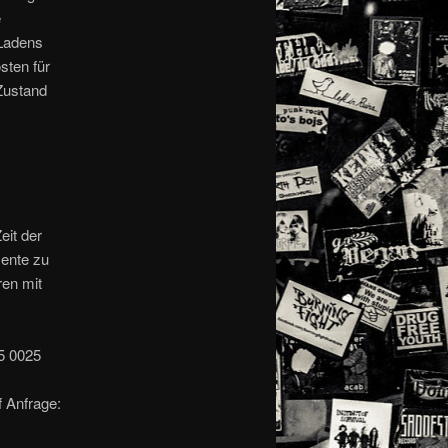
e
 Ladens
sten für
 Zustand
eit der
mente zu
ren mit
5 0025
 Anfrage: