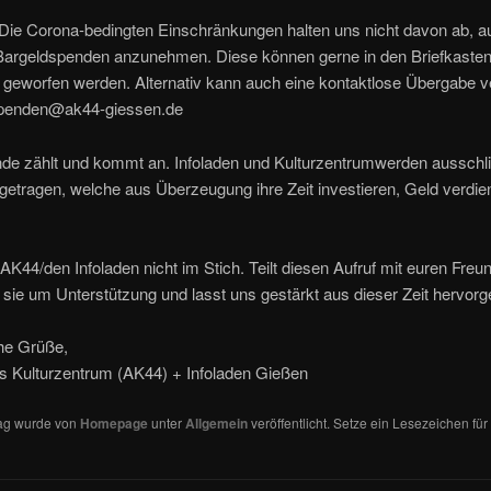
 Die Corona-bedingten Einschränkungen halten uns nicht davon ab, a
 Bargeldspenden anzunehmen. Diese können gerne in den Briefkaste
 geworfen werden. Alternativ kann auch eine kontaktlose Übergabe v
spenden@ak44-giessen.de
de zählt und kommt an. Infoladen und Kulturzentrumwerden ausschli
etragen, welche aus Überzeugung ihre Zeit investieren, Geld verdien
AK44/den Infoladen nicht im Stich. Teilt diesen Aufruf mit euren Freu
h sie um Unterstützung und lasst uns gestärkt aus dieser Zeit hervor
che Grüße,
 Kulturzentrum (AK44) + Infoladen Gießen
rag wurde von
Homepage
unter
Allgemein
veröffentlicht. Setze ein Lesezeichen für