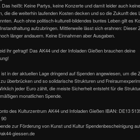
. Das heißt: Keine Partys, keine Konzerte und damit leider auch kein
, die die weiterhin laufenden Kosten decken und so die Zukunft des
nnten. Auch ohne politisch-kulturell-bildendes buntes Leben gilt es Ko
Instandhaltung aufzubringen. Mittlerweile lässt sich erahnen: Dieser
 noch länger andauern. Keine Einnahmen aber Ausgaben.
id ihr gefragt! Das AK44 und der Infoladen Gießen brauchen deine
zung!
ist in der aktuellen Lage dringend auf Spenden angewiesen, um die Z
zu überbrücken und so solidarische Strukturen und Freiraumexperi
Wirklich jeder Euro zählt, die meiste Sicherheit entsteht für die Struktu
elmäßigen monatlichen Spende.
nto des Kulturzentrum AK44 und Infoladen Gießen IBAN: DE13 513
 90
ende zur Förderung von Kunst und Kultur Spendenbescheinigung auf
ak44-giessen.de