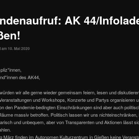
ndenaufruf: AK 44/Infolad
ßen!
ht am
10. Mai 2020
pliz*innen,
und*innen des AK44,
 würden wir alle gerne wieder gemeinsam feiern, lesen und diskutieren
 Veranstaltungen und Workshops, Konzerte und Partys organisieren 
Von den Pandemie-bedingten Einschränkungen sind aber auch politis
 Räume massiv betroffen. Politisch lassen wir uns nichteinschränken, 
idarisch und unbequem, aber von Transparenten und Aktionen lässt si
ahlen.
ng März finden im Autonomen Kulturzentrum in Gießen keine Veranst