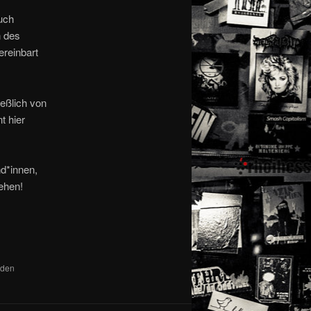
uch
n des
ereinbart
eßlich von
t hier
nd*innen,
gehen!
 den