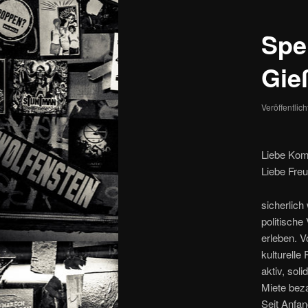
Spe
Gie
Veröffentlic
Liebe Kom
Liebe Fre
sicherlich
politische
erleben. 
kulturelle
aktiv, sol
Miete bez
Seit Anfa