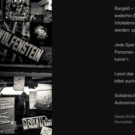
Bargeld –
weiterhin
Infoladens
werden: 
Jede Spen
Personen g
keine*r.
Lasst das 
bittet auc
Solidaris
Autonomes
Dieser Eint
Permalink
.