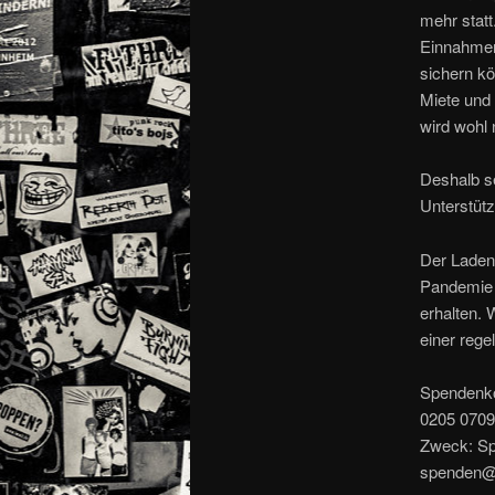
mehr statt
Einnahmen
sichern kö
Miete und 
wird wohl
Deshalb se
Unterstüt
Der Laden 
Pandemie 
erhalten. 
einer reg
Spendenko
0205 0709
Zweck: Sp
spenden@