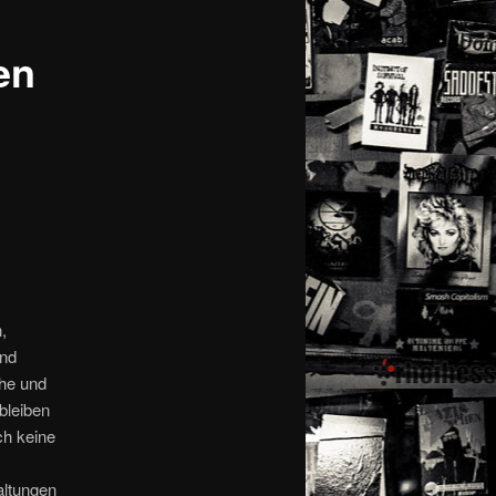
en
,
und
che und
bleiben
ch keine
altungen