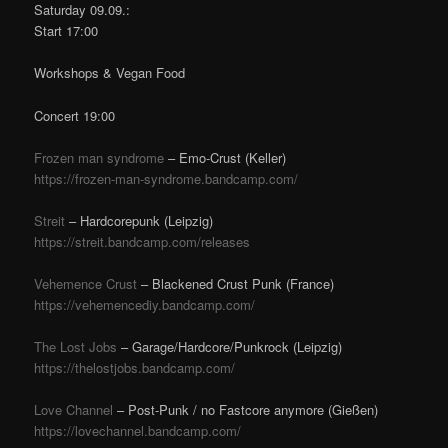
Saturday 09.09.:
Start 17:00
Workshops & Vegan Food
Concert 19:00
Frozen man syndrome
– Emo-Crust (Keller)
https://
frozen-man-syndrome.bandcam
p.com/
Streit
– Hardcorepunk (Leipzig)
https://streit.bandcamp.com/relea
ses
Vehemence Crust
– Blackened Crust Punk (France)
https://
vehemencediy.bandcamp.com/
The Lost Jobs
– Garage/Hardcore/Punkrock (Leipzig)
https://
thelostjobs.bandcamp.com/
Love Channel
– Post-Punk / no Fastcore anymore (Gießen)
https://
lovechannel.bandcamp.com/