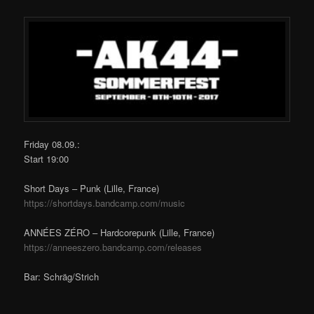
Friday 08.09.:
Start 19:00
Short Days – Punk (Lille, France)
https://
shortdays.bandcamp.com/
music
ANNÉES ZÉRO – Hardcorepunk (Lille, France)
https://
anneeszero.bandcamp.com/
releases
Bar: Schräg/Strich