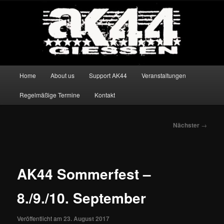
Zum
Autonomes Kulturzentrum in Giessen
primären
Such
Inhalt
springen
AK44 // Infoladen
Hauptmenü
Home
About us
Support AK44
Veranstaltungen
Regelmäßige Termine
Kontakt
Beitragsnavigation
Nächster
→
AK44 Sommerfest –
8./9./10. September
Veröffentlicht am
23. August 2017